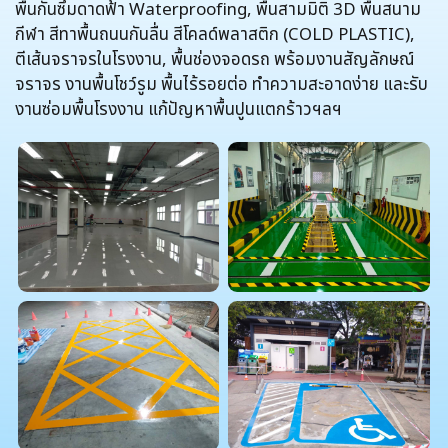
พื้นกันซึมดาดฟ้า Waterproofing, พื้นสามมิติ 3D พื้นสนาม
กีฬา สีทาพื้นถนนกันลื่น สีโคลด์พลาสติก (COLD PLASTIC),
ตีเส้นจราจรในโรงงาน, พื้นช่องจอดรถ พร้อมงานสัญลักษณ์
จราจร งานพื้นโชว์รูม พื้นไร้รอยต่อ ทำความสะอาดง่าย และรับ
งานซ่อมพื้นโรงงาน แก้ปัญหาพื้นปูนแตกร้าวฯลฯ