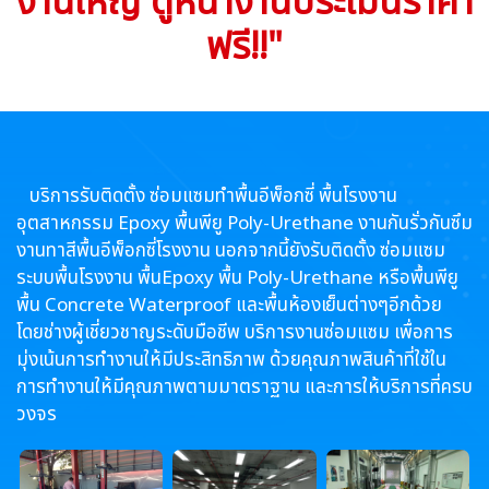
งานใหญ่ ดูหน้างานประเมินราคา
ฟรี!!"
บริการรับติดตั้ง ซ่อมแซมทำพื้นอีพ็อกซี่ พื้นโรงงาน
อุตสาหกรรม Epoxy พื้นพียู Poly-Urethane งานกันรั่วกันซึม
งานทาสีพื้นอีพ็อกซี่โรงงาน นอกจากนี้ยังรับติดตั้ง ซ่อมแซม
ระบบพื้นโรงงาน พื้นEpoxy พื้น Poly-Urethane หรือพื้นพียู
พื้น Concrete Waterproof และพื้นห้องเย็นต่างๆอีกด้วย
โดยช่างผู้เชี่ยวชาญระดับมือชีพ บริการงานซ่อมแซม เพื่อการ
มุ่งเน้นการทำงานให้มีประสิทธิภาพ ด้วยคุณภาพสินค้าที่ใช้ใน
การทำงานให้มีคุณภาพตามมาตราฐาน และการให้บริการที่ครบ
วงจร