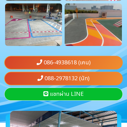
086-4938618 (เคน)
088-2978132 (นัท)
แชทผ่าน LINE