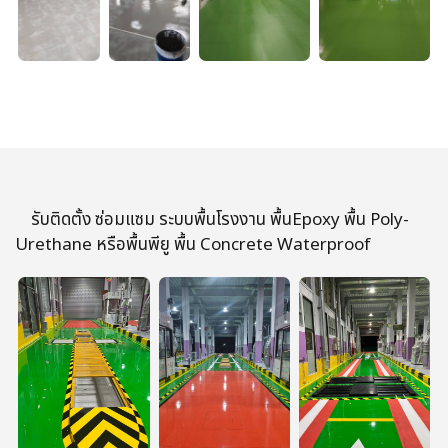
รับติดตั้ง ซ่อมแซม ระบบพื้นโรงงาน พื้นEpoxy พื้น Poly-
Urethane หรือพื้นพียู พื้น Concrete Waterproof