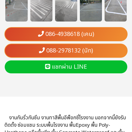
086-4938618 (เคน)
088-2978132 (นัท)
แชทผ่าน LINE
งานกันรั่วกันซึม งานทาสีพื้นอีพ็อกซี่โรงงาน นอกจากนี้ยังรับ
ติดตั้ง ซ่อมแซม ระบบพื้นโรงงาน พื้นEpoxy พื้น Poly-