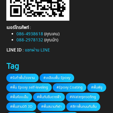
เบอร์โทรศัพท์
:
086-4938618
(คุณเคน)
088-2978132
(คุณนัท)
LINE ID
:
แชทผ่าน LINE
Tag
#รับทำพื้นโรงงาน
#เคลือบพื้น Epoxy
#พื้น Epoxy self-leveling
#Epoxy Coating
#พื้นพียู
#พื้นห้องเย็น
#พื้นกันซึมดาดฟ้า
#Waterproofing
#พื้นสามมิติ 3D
#พื้นสนามกีฬา
#สีทาพื้นถนนกันลื่น