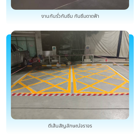
งานกันรั่วกันซึม กันซึมดาดฟ้า
ตีเส้นสัญลักษณ์จราจร