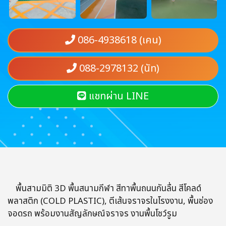
086-4938618 (เคน)
088-2978132 (นัท)
แชทผ่าน LINE
พื้นสามมิติ 3D พื้นสนามกีฬา สีทาพื้นถนนกันลื่น สีโคลด์
พลาสติก (COLD PLASTIC), ตีเส้นจราจรในโรงงาน, พื้นช่อง
จอดรถ พร้อมงานสัญลักษณ์จราจร งานพื้นโชว์รูม